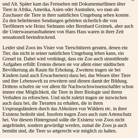
und Alt. Später kam das Fernsehen mit Dokumentarfilmen über
Tiere in Afrika, Amerika, Asien oder Australien, wo man als
Zuschauer die Tiere in ihrer natürlichen Umgebung sehen konnte.
Zu den beliebtesten Sendungen gehörten sicherlich die von
Tierfilmern wie Heinz Sielmann oder Bernhard Grzimek, aber auch
die Unterwasseraufnahmen von Hans Hass waren in ihrer Zeit
sensationell beeindruckend.
Leider sind Zoos ins Visier von Tierschützern geraten, denen ein
Tier, das nicht in seiner natürlichen Umgebung leben kann, ein
Greuel ist. Dabei wird verdrängt, dass ein Zoo auch sinnstiftende
Aufgaben erfüllt: Erstens dienen sie vor allem einer städtischen
Bevölkerung als Raum für Erholung. Zweitens tragen sie bei
Kindern (und auch Erwachsenen) dazu bei, das Wissen über Tiere
und ihre Lebenswelt zu erweitern und dienen damit der Bildung.
Drittens schufen sie vor allem für Nachwuchswissenschaftler schon
immer eine Möglichkeit, die Tiere in ihrer Biologie und ihrem
Verhalten zu erforschen. Und nicht zuletzt tragen sie inzwischen
auch dazu bei, die Tierarten zu erhalten, die in ihren
Ursprungsländern durch das Abholzen von Wäldern etc. in ihrer
Existenz bedroht sind. Insofern tragen Zoos auch zum Artenschutz
bei. Vor diesem Hintergrund sollte die Existenz von Zoos nicht
angefeindet, sondern gewürdigt werden, zumal die Zoos ja auch
bemüht sind, die Tiere so artgerecht wie möglich zu halten.