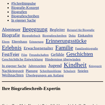
#Schreibimpulse
Biografie-Konzept
Biografien
Biografieschreiben
In eigener Sache
Begegnung
Abenteuer
Begleiter
Beispiel für Biografie
Biografie
Einkaufen
Biografiebuch
Biografieschreiben
Doku
Erinnerungsstücke
Elternhaus
Eltern
Erinnerung
Familie
Erlebnis
Erwachsenenalter
Familienbiografie
Geschichten
Fest/Feier
Gefühle
Film
Freundschaften
Geschichtliche Entwicklung
Hindernisse überwinden
Kindheit
Jugend
In eigener Sache
Jahreszeiten
Kriegszeit
Nachkriegszeit
Planung
Spielen
Schreibprobleme
Schulzeit
Weihnachten
Überlegungen am Anfang
Ihre Biografieschreib-Expertin