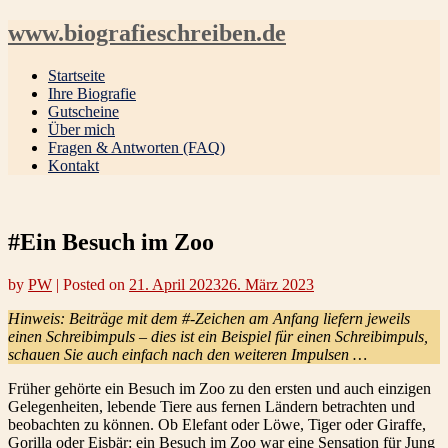
www.biografieschreiben.de
Startseite
Ihre Biografie
Gutscheine
Über mich
Fragen & Antworten (FAQ)
Kontakt
#Ein Besuch im Zoo
by
PW
|
Posted on
21. April 2023
26. März 2023
Hinweis: Beiträge mit dem #-Zeichen am Anfang liefern jeweils
einen Schreibimpuls – dies ist ein Beispiel für einen Schreibimpuls,
schauen Sie auch einfach nach den weiteren Impulsen …
Früher gehörte ein Besuch im Zoo zu den ersten und auch einzigen
Gelegenheiten, lebende Tiere aus fernen Ländern betrachten und
beobachten zu können. Ob Elefant oder Löwe, Tiger oder Giraffe,
Gorilla oder Eisbär: ein Besuch im Zoo war eine Sensation für Jung