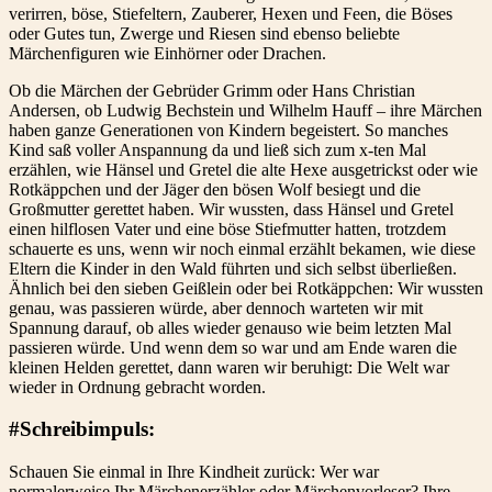
verirren, böse, Stiefeltern, Zauberer, Hexen und Feen, die Böses
oder Gutes tun, Zwerge und Riesen sind ebenso beliebte
Märchenfiguren wie Einhörner oder Drachen.
Ob die Märchen der Gebrüder Grimm oder Hans Christian
Andersen, ob Ludwig Bechstein und Wilhelm Hauff – ihre Märchen
haben ganze Generationen von Kindern begeistert. So manches
Kind saß voller Anspannung da und ließ sich zum x-ten Mal
erzählen, wie Hänsel und Gretel die alte Hexe ausgetrickst oder wie
Rotkäppchen und der Jäger den bösen Wolf besiegt und die
Großmutter gerettet haben. Wir wussten, dass Hänsel und Gretel
einen hilflosen Vater und eine böse Stiefmutter hatten, trotzdem
schauerte es uns, wenn wir noch einmal erzählt bekamen, wie diese
Eltern die Kinder in den Wald führten und sich selbst überließen.
Ähnlich bei den sieben Geißlein oder bei Rotkäppchen: Wir wussten
genau, was passieren würde, aber dennoch warteten wir mit
Spannung darauf, ob alles wieder genauso wie beim letzten Mal
passieren würde. Und wenn dem so war und am Ende waren die
kleinen Helden gerettet, dann waren wir beruhigt: Die Welt war
wieder in Ordnung gebracht worden.
#Schreibimpuls:
Schauen Sie einmal in Ihre Kindheit zurück: Wer war
normalerweise Ihr Märchenerzähler oder Märchenvorleser? Ihre