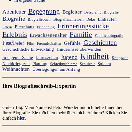
In eigener Sache
Begegnung
Abenteuer
Begleiter
Beispiel für Biografie
Biografie
Einkaufen
Biografiebuch
Biografieschreiben
Doku
Erinnerungsstücke
Elternhaus
Eltern
Erinnerung
Familie
Erlebnis
Erwachsenenalter
Familienbiografie
Geschichten
Fest/Feier
Gefühle
Film
Freundschaften
Geschichtliche Entwicklung
Hindernisse überwinden
Kindheit
Jugend
In eigener Sache
Jahreszeiten
Kriegszeit
Nachkriegszeit
Planung
Spielen
Schreibprobleme
Schulzeit
Weihnachten
Überlegungen am Anfang
Ihre Biografieschreib-Expertin
Guten Tag. Mein Name ist Petra Winkler und ich helfe Ihnen bei
Ihrer Biografie. Sie möchten mehr über mich erfahren? Klicken Sie
einfach
hier
.